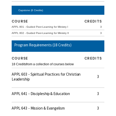
Capstone (6 Credits)
COURSE
CREDITS
APPL 801 - Guided Peer-Learning for Ministry I
3
APPL 802 - Guided Peer-Learning for Ministry II
3
Program Requirements (18 Credits)
COURSE
CREDITS
18 Credits
from a collection of courses below
APPL 603 - Spiritual Practices for Christian
3
Leadership
APPL 641 - Discipleship & Education
3
APPL 643 - Mission & Evangelism
3