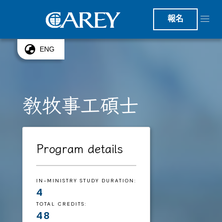
報名
ENG
教牧事工碩士
Program details
IN-MINISTRY STUDY DURATION:
4
TOTAL CREDITS:
48