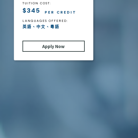
TUITION COST:
$345
PER CREDIT
LANGUAGES OFFERED:
英語、中文、粵語
Apply Now