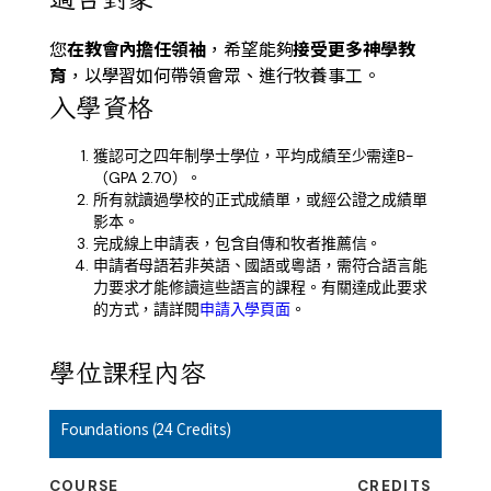
您
在教會內擔任領袖
，希望能夠
接受更多神學教
育
，以學習如何帶領會眾、進行牧養事工。
入學資格
獲認可之四年制學士學位，平均成績至少需達B-
（GPA 2.70）。
所有就讀過學校的正式成績單，或經公證之成績單
影本。
完成線上申請表，包含自傳和牧者推薦信。
申請者母語若非英語、國語或粵語，需符合語言能
力要求才能修讀這些語言的課程。有關達成此要求
的方式，請詳閱
申請入學頁面
。
學位課程內容
Foundations (24 Credits)
COURSE
CREDITS