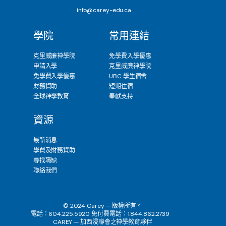
info@carey-edu.ca
學院
常用連結
克里威廉神學院
免學費入學優惠
申請入學
克里威廉神學院
免學費入學優惠
UBC 學生宿舍
財務資助
短期住宿
全球神學教育
奉獻支持
資源
最新消息
學費及財務資助
尋找職缺
聯絡我們
© 2024 Carey — 版權所有。
電話：604.225.5920 免付費電話：1.844.862.2739
CAREY — 加西浸聯會之神學教育夥伴