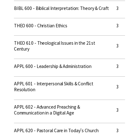
BIBL 600 - Biblical Interpretation: Theory & Craft
3
THEO 600 - Christian Ethics
3
THEO 610 - Theological Issues in the 21st
3
Century
APPL 600 - Leadership & Administration
3
APPL 601 - Interpersonal Skills & Conflict
3
Resolution
APPL 602 - Advanced Preaching &
3
Communication in a Digital Age
APPL 620 - Pastoral Care in Today's Church
3